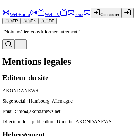
WebRadio
WebTV
Jeux
Connexion
🇫🇷
FR
🇬🇧
EN
🇩🇪
DE
”Notre métier, vous informer autrement”
Mentions legales
Editeur du site
AKONDANEWS
Siege social : Hambourg, Allemagne
Email : info@akondanews.net
Directeur de la publication : Direction AKONDANEWS
Hebergement