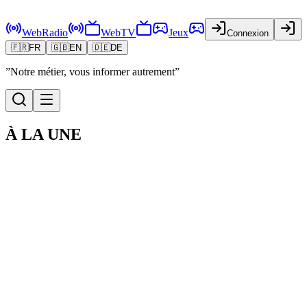
WebRadio
WebTV
Jeux
Connexion
🇫🇷
FR
🇬🇧
EN
🇩🇪
DE
”Notre métier, vous informer autrement”
À LA UNE